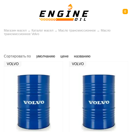
0
Магазин масел
→
Каталог масел
→
Масло трансмиссионное
→
Масло
трансмиссионное Volvo
Масло трансмиссионное Volvo
Сортировать по
умолчанию
цене
названию
VOLVO
VOLVO