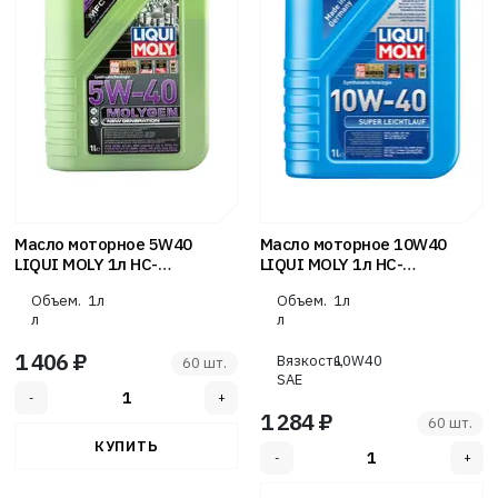
Масло моторное 5W40
Масло моторное 10W40
LIQUI MOLY 1л НС-
LIQUI MOLY 1л НС-
синтетика Molygen New
синтетика Super Leichtlauf
Объем.
1л
Объем.
1л
Generation
л
л
1 406 ₽
Вязкость,
10W40
60 шт.
SAE
1 284 ₽
60 шт.