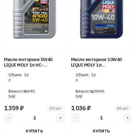
Масло моторное 5W40
Масло моторное 10W40
LIQUI MOLY 1л НС-
LIQUI MOLY 1л
синтетика Top Tec 4100
полусинтетика Optimal
Объем.
1л
Объем.
1л
л
л
Вязкость,
5W40
Вязкость,
10W40
SAE
SAE
1 359 ₽
1 036 ₽
60 шт.
60 шт.