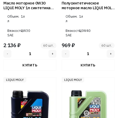
Масло моторное 0W30
Полусинтетическое
LIQUI MOLY 1л синтетика
моторное масло LIQUI MOLY
Synthoil Longtime A3/B4
Optimal Diesel 10W-40 1л
Объем.
1л
Объем.
1л
л
л
Вязкость,
0W30
Вязкость,
10W40
SAE
SAE
2 136 ₽
969 ₽
60 шт.
60 шт.
LIQUI MOLY
LIQUI MOLY