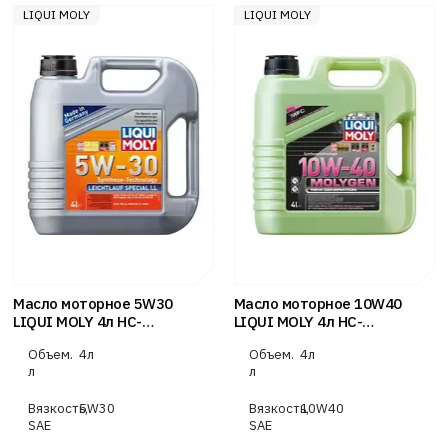
LIQUI MOLY
LIQUI MOLY
Масло моторное 5W30
Масло моторное 10W40
LIQUI MOLY 4л НС-
LIQUI MOLY 4л НС-
синтетика Special Tec LL
синтетика Molygen New
Объем.
4л
Объем.
4л
Generation
л
л
Вязкость,
5W30
Вязкость,
10W40
SAE
SAE