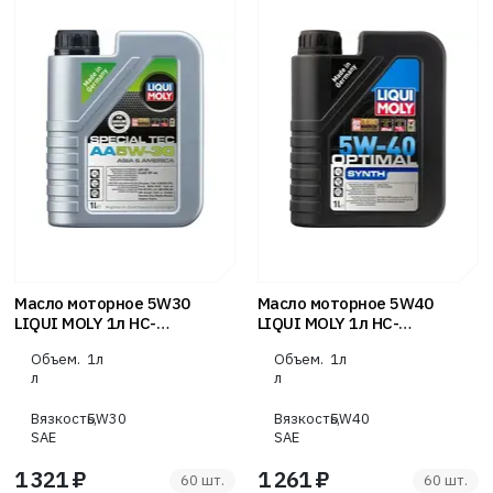
Масло моторное 5W30
Масло моторное 5W40
LIQUI MOLY 1л НС-
LIQUI MOLY 1л НС-
синтетика Special Tec AA
синтетика Optimal Synth
Объем.
1л
Объем.
1л
л
л
Вязкость,
5W30
Вязкость,
5W40
SAE
SAE
1 321 ₽
1 261 ₽
60 шт.
60 шт.