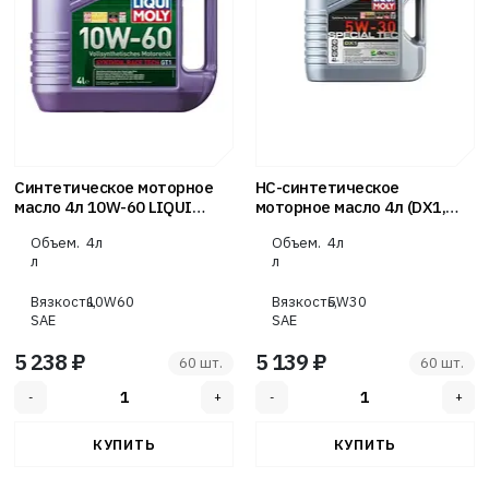
Синтетическое моторное
НС-синтетическое
масло 4л 10W-60 LIQUI
моторное масло 4л (DX1,
MOLY Synthoil Race Tech GT1
5W-30) LIQUI MOLY Special
Объем.
4л
Объем.
4л
7535
Tec
л
л
Вязкость,
10W60
Вязкость,
5W30
SAE
SAE
5 238 ₽
5 139 ₽
60 шт.
60 шт.