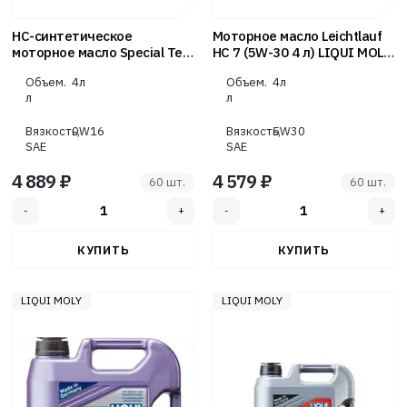
НС-синтетическое
Моторное масло Leichtlauf
моторное масло Special Tec
HC 7 (5W-30 4 л) LIQUI MOLY
AA (0W-16 SN Plus + RC GF-5
8461
Объем.
4л
Объем.
4л
4 л) LIQUI MOLY 21327
л
л
Вязкость,
0W16
Вязкость,
5W30
SAE
SAE
4 889 ₽
4 579 ₽
60 шт.
60 шт.
LIQUI MOLY
LIQUI MOLY