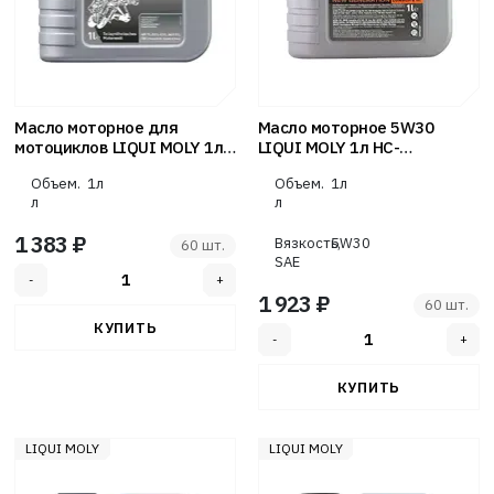
Масло моторное для
Масло моторное 5W30
мотоциклов LIQUI MOLY 1л
LIQUI MOLY 1л НС-
полусинтет Motorbike Street
синтетика Top Tec 4200
Объем.
1л
Объем.
1л
L-EGC 2T
л
л
1 383 ₽
Вязкость,
5W30
60 шт.
SAE
1 923 ₽
60 шт.
LIQUI MOLY
LIQUI MOLY