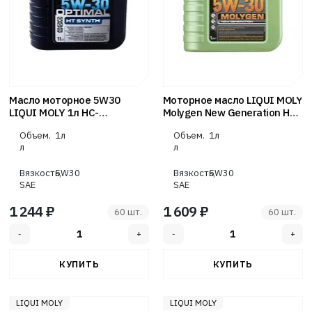
Масло моторное 5W30
Моторное масло LIQUI MOLY
LIQUI MOLY 1л НС-
Molygen New Generation НС-
синтетика Optimal HT Synth
синтетическое, 5W-30, SP,
Объем.
1л
Объем.
1л
GF-6A, 1 л
л
л
Вязкость,
5W30
Вязкость,
5W30
SAE
SAE
1 244 ₽
1 609 ₽
60 шт.
60 шт.
LIQUI MOLY
LIQUI MOLY