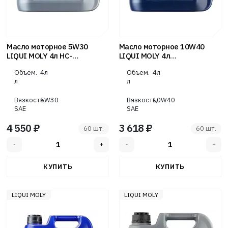
Масло моторное 5W30
Масло моторное 10W40
LIQUI MOLY 4л НС-
LIQUI MOLY 4л
синтетика Special Tec AA
полусинтетика Optimal
Объем.
4л
Объем.
4л
л
л
Вязкость,
5W30
Вязкость,
10W40
SAE
SAE
4 550 ₽
3 618 ₽
60 шт.
60 шт.
LIQUI MOLY
LIQUI MOLY