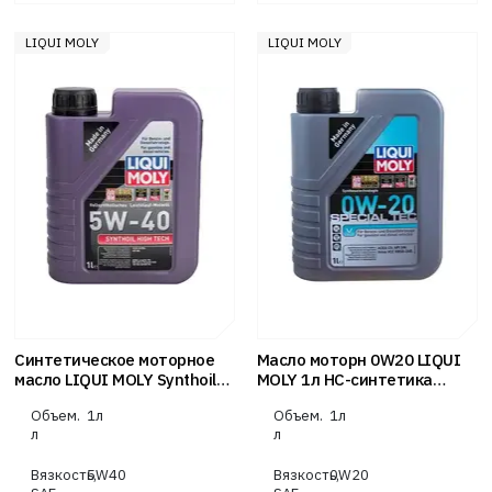
LIQUI MOLY
LIQUI MOLY
Синтетическое моторное
Масло моторн 0W20 LIQUI
масло LIQUI MOLY Synthoil
MOLY 1л НС-синтетика
High Tech 5W-40 SN A3/B4
Special Tec V C5 Volvo VCC
Объем.
1л
Объем.
1л
1л
RBS0-2AE
л
л
Вязкость,
5W40
Вязкость,
0W20