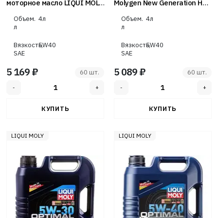
моторное масло LIQUI MOLY
Molygen New Generation НС-
Top Tec 4100 5W-40 SN C3
синтетическое, 5W-40, 4 л
Объем.
4л
Объем.
4л
4л
л
л
Вязкость,
5W40
Вязкость,
5W40
SAE
SAE
5 169 ₽
5 089 ₽
60 шт.
60 шт.
LIQUI MOLY
LIQUI MOLY