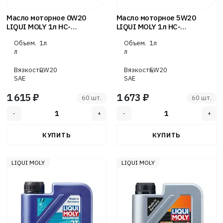
Масло моторное 0W20
Масло моторное 5W20
LIQUI MOLY 1л НС-
LIQUI MOLY 1л НС-
синтетика Special Tec AA SN
синтетика Special Tес F ECO
Объем.
1л
Объем.
1л
SN
л
л
Вязкость,
0W20
Вязкость,
5W20
SAE
SAE
1 615 ₽
1 673 ₽
60 шт.
60 шт.
LIQUI MOLY
LIQUI MOLY