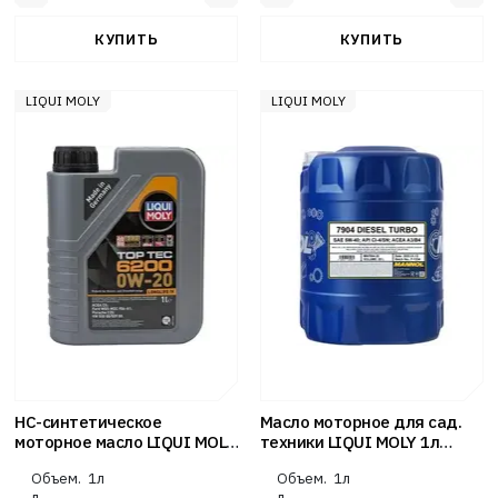
LIQUI MOLY
LIQUI MOLY
НС-синтетическое
Масло моторное для сад.
моторное масло LIQUI MOLY
техники LIQUI MOLY 1л
Top Tec 6200 0W-20 1л
полусинт 2-Takt-Motoroil 2T
Объем.
1л
Объем.
1л
л
л