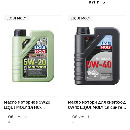
LIQUI MOLY
LIQUI MOLY
Масло моторное 5W20
Масло моторн для снегоход
LIQUI MOLY 1л НС-
0W40 LIQUI MOLY 1л синтет
синтетика Molygen New
Snowmobil Motoroil 4T A3/B4
Объем.
1л
Объем.
1л
Generation SN/CF-5
л
л