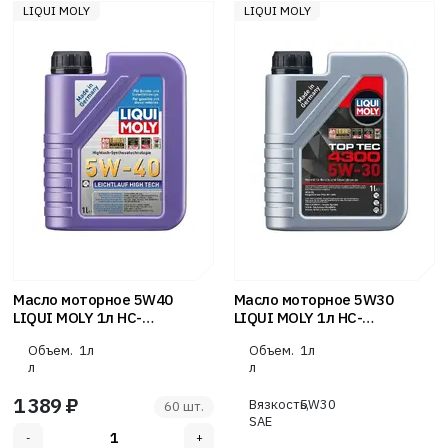
LIQUI MOLY
LIQUI MOLY
Масло моторное 5W40
Масло моторное 5W30
LIQUI MOLY 1л НС-
LIQUI MOLY 1л НС-
синтетика Leichtlauf High
синтетика Top Tec 4300 SN
Объем.
1л
Объем.
1л
Tech A3/B4
C2
л
л
1 389 ₽
Вязкость,
5W30
60 шт.
SAE