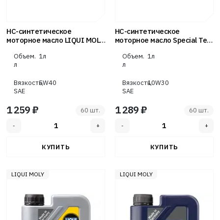
НС-синтетическое
НС-синтетическое
моторное масло LIQUI MOLY
моторное масло Special Tec
Optimal New Generation 5W-
AA Benzin (10W-30 SN GF-5 1
Объем.
1л
Объем.
1л
40 1л
л) LIQUI MOLY
л
л
Вязкость,
5W40
Вязкость,
10W30
SAE
SAE
1 259 ₽
1 289 ₽
60 шт.
60 шт.
LIQUI MOLY
LIQUI MOLY