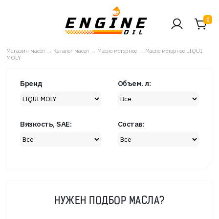
0
Магазин масел
→
Каталог масел
→
Масло моторное
→
Масло моторное LIQUI
MOLY
Бренд
Объем. л:
Вязкость, SAE:
Состав:
НУЖЕН ПОДБОР МАСЛА?