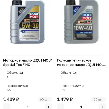
Моторное масло LIQUI MOLY
Полусинтетическое
Special Tec F НС-
моторное масло LIQUI MOLY
синтетическое, 5W-30,
MoS2 Leichtlauf 10W-40, 1 л
Объем.
1л
Объем.
1л
A5/B5, 1 л 2325
2626
л
л
Вязкость,
5W30
Вязкость,
10W40
SAE
SAE
1 409 ₽
1 479 ₽
60 шт.
60 шт.