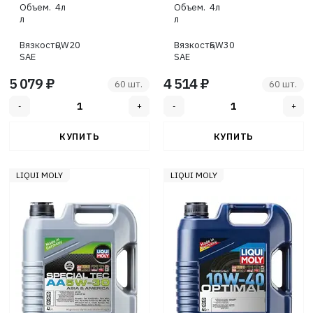
Объем.
4л
Объем.
4л
GF-6A
Generation
л
л
Вязкость,
0W20
Вязкость,
5W30
SAE
SAE
5 079 ₽
4 514 ₽
60 шт.
60 шт.
LIQUI MOLY
LIQUI MOLY