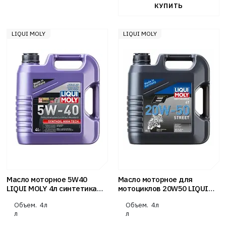
LIQUI MOLY
LIQUI MOLY
Масло моторное 5W40
Масло моторное для
LIQUI MOLY 4л синтетика
мотоциклов 20W50 LIQUI
Synthoil High Tech
MOLY 4л минеральное Street
Объем.
4л
Объем.
4л
4T
л
л