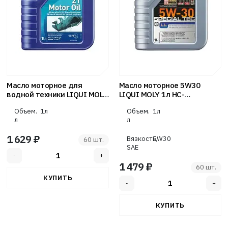
Масло моторное для
Масло моторное 5W30
водной техники LIQUI MOLY
LIQUI MOLY 1л НС-
1л минеральное Marine
синтетика Special Tec LL
Объем.
1л
Объем.
1л
Motor Oil 2T
л
л
1 629 ₽
Вязкость,
5W30
60 шт.
SAE
1 479 ₽
60 шт.