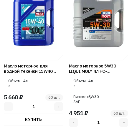
Масло моторное для
Масло моторное 5W30
водной техники 15W40
LIQUI MOLY 4л НС-
LIQUI MOLY 4л минер Marine
синтетика Special Tec LL
Объем.
4л
Объем.
4л
Motor Oil 4T
л
л
5 660 ₽
Вязкость,
5W30
60 шт.
SAE
4 951 ₽
60 шт.